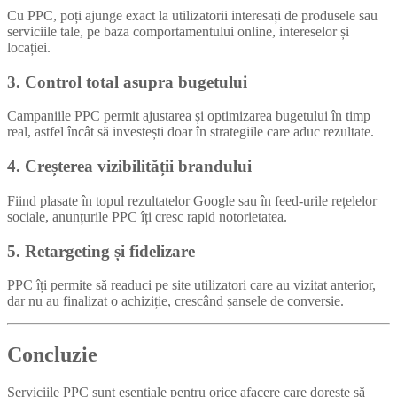
Cu PPC, poți ajunge exact la utilizatorii interesați de produsele sau
serviciile tale, pe baza comportamentului online, intereselor și
locației.
3. Control total asupra bugetului
Campaniile PPC permit ajustarea și optimizarea bugetului în timp
real, astfel încât să investești doar în strategiile care aduc rezultate.
4. Creșterea vizibilității brandului
Fiind plasate în topul rezultatelor Google sau în feed-urile rețelelor
sociale, anunțurile PPC îți cresc rapid notorietatea.
5. Retargeting și fidelizare
PPC îți permite să readuci pe site utilizatori care au vizitat anterior,
dar nu au finalizat o achiziție, crescând șansele de conversie.
Concluzie
Serviciile PPC sunt esențiale pentru orice afacere care dorește să