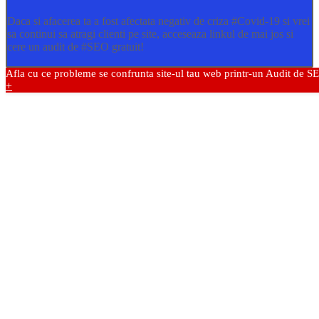
Daca si afacerea ta a fost afectata negativ de criza
#Covid
-19 si vrei
sa continui sa atragi clienti pe site, acceseaza linkul de mai jos si
cere un audit de
#SEO
gratuit!
Afla cu ce probleme se confrunta site-ul tau web printr-un Audit de S
+