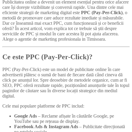
Publicitatea online a devenit un element esențial pentru orice afacere
care își dorește vizibilitate și conversii rapide. Una dintre cele mai
eficiente strategii de marketing digital este
PPC (Pay-Per-Click)
, o
metodă de promovare care aduce rezultate imediate și măsurabile.
Dar ce înseamnă mai exact PPC, cum funcționează și ce beneficii
oferă? În acest articol, vom explica tot ce trebuie să știi despre
serviciile de PPC și modul în care acestea îți pot ajuta afacerea.
Alege o agentie de marketing profesionala in Timisoara.
Ce este PPC (Pay-Per-Click)?
PPC (Pay-Per-Click) este un model de publicitate online în care
advertiserii plătesc o sumă de bani de fiecare dată când cineva dă
click pe anunțul lor. Spre deosebire de metodele organice, cum ar fi
SEO, PPC oferă rezultate rapide, poziționând anunțurile tale în topul
paginilor de căutare sau în diverse locații strategice din mediul
digital.
Cele mai populare platforme de PPC includ:
Google Ads
– Reclame afișate în căutările Google, pe
YouTube sau pe rețeaua de display.
Facebook Ads & Instagram Ads
– Publicitate direcționată
pe rețelele sociale.