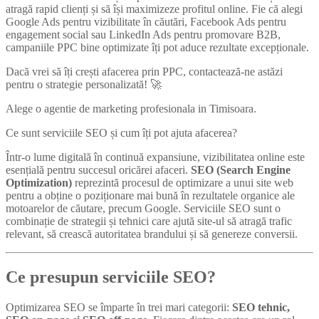
atragă rapid clienți și să își maximizeze profitul online. Fie că alegi
Google Ads pentru vizibilitate în căutări, Facebook Ads pentru
engagement social sau LinkedIn Ads pentru promovare B2B,
campaniile PPC bine optimizate îți pot aduce rezultate excepționale.
Dacă vrei să îți crești afacerea prin PPC, contactează-ne astăzi
pentru o strategie personalizată! 🚀
Alege o agentie de marketing profesionala in Timisoara.
Ce sunt serviciile SEO și cum îți pot ajuta afacerea?
Într-o lume digitală în continuă expansiune, vizibilitatea online este
esențială pentru succesul oricărei afaceri.
SEO (Search Engine
Optimization)
reprezintă procesul de optimizare a unui site web
pentru a obține o poziționare mai bună în rezultatele organice ale
motoarelor de căutare, precum Google. Serviciile SEO sunt o
combinație de strategii și tehnici care ajută site-ul să atragă trafic
relevant, să crească autoritatea brandului și să genereze conversii.
Ce presupun serviciile SEO?
Optimizarea SEO se împarte în trei mari categorii:
SEO tehnic,