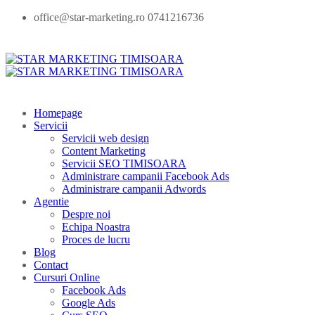
office@star-marketing.ro 0741216736
Homepage
Servicii
Servicii web design
Content Marketing
Servicii SEO TIMISOARA
Administrare campanii Facebook Ads
Administrare campanii Adwords
Agentie
Despre noi
Echipa Noastra
Proces de lucru
Blog
Contact
Cursuri Online
Facebook Ads
Google Ads