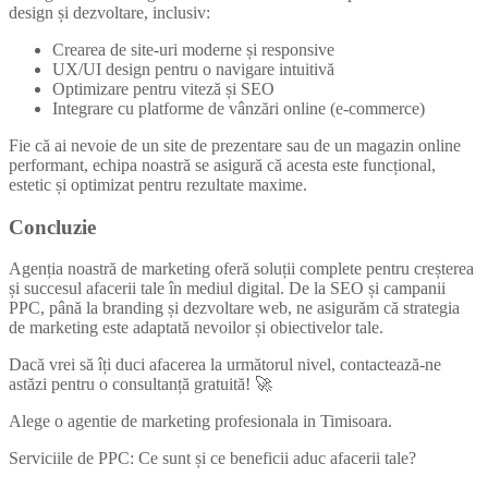
design și dezvoltare, inclusiv:
Crearea de site-uri moderne și responsive
UX/UI design pentru o navigare intuitivă
Optimizare pentru viteză și SEO
Integrare cu platforme de vânzări online (e-commerce)
Fie că ai nevoie de un site de prezentare sau de un magazin online
performant, echipa noastră se asigură că acesta este funcțional,
estetic și optimizat pentru rezultate maxime.
Concluzie
Agenția noastră de marketing oferă soluții complete pentru creșterea
și succesul afacerii tale în mediul digital. De la SEO și campanii
PPC, până la branding și dezvoltare web, ne asigurăm că strategia
de marketing este adaptată nevoilor și obiectivelor tale.
Dacă vrei să îți duci afacerea la următorul nivel, contactează-ne
astăzi pentru o consultanță gratuită! 🚀
Alege o agentie de marketing profesionala in Timisoara.
Serviciile de PPC: Ce sunt și ce beneficii aduc afacerii tale?