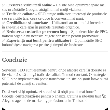
✅
Creșterea vizibilității online
– Un site bine optimizat apare mai
sus în căutările Google, atrăgând mai mulți vizitatori.
✅
Trafic de calitate
– SEO atrage utilizatori interesați de produsele
sau serviciile tale, ceea ce duce la conversii mai mari.
✅
Credibilitate și autoritate
– Utilizatorii au mai multă încredere
în site-urile care apar în primele rezultate organice.
✅
Reducerea costurilor pe termen lung
– Spre deosebire de PPC,
traficul organic nu necesită bugete constante pentru promovare.
✅
Experiență mai bună pentru utilizatori
– Optimizările SEO
îmbunătățesc navigarea pe site și timpul de încărcare.
Concluzie
Serviciile SEO sunt esențiale pentru orice afacere care își dorește să
fie vizibilă și să atragă trafic de calitate în mod constant. O strategie
SEO bine implementată poate transforma un site obișnuit într-o sursă
puternică de clienți și venituri.
Dacă vrei să îți optimizezi site-ul și să obții poziții mai bune în
Google,
contactează-ne
pentru o analiză gratuită a site-ului tău! 🚀
Alege o agentie de marketing profesionala in Timisoara.