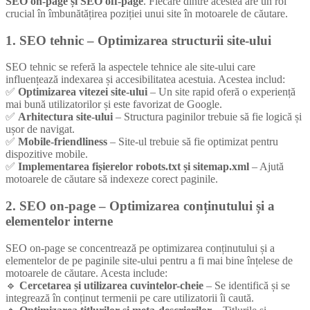
SEO on-page și SEO off-page
. Fiecare dintre acestea are un rol
crucial în îmbunătățirea poziției unui site în motoarele de căutare.
1. SEO tehnic – Optimizarea structurii site-ului
SEO tehnic se referă la aspectele tehnice ale site-ului care
influențează indexarea și accesibilitatea acestuia. Acestea includ:
✅
Optimizarea vitezei site-ului
– Un site rapid oferă o experiență
mai bună utilizatorilor și este favorizat de Google.
✅
Arhitectura site-ului
– Structura paginilor trebuie să fie logică și
ușor de navigat.
✅
Mobile-friendliness
– Site-ul trebuie să fie optimizat pentru
dispozitive mobile.
✅
Implementarea fișierelor robots.txt și sitemap.xml
– Ajută
motoarele de căutare să indexeze corect paginile.
2. SEO on-page – Optimizarea conținutului și a
elementelor interne
SEO on-page se concentrează pe optimizarea conținutului și a
elementelor de pe paginile site-ului pentru a fi mai bine înțelese de
motoarele de căutare. Acesta include:
🔹
Cercetarea și utilizarea cuvintelor-cheie
– Se identifică și se
integrează în conținut termenii pe care utilizatorii îi caută.