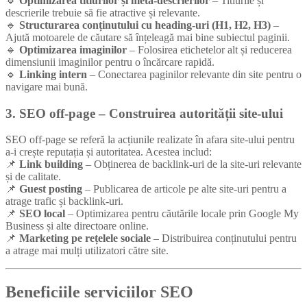
🔹
Optimizarea titlurilor și meta-descrierilor
– Titlurile și
descrierile trebuie să fie atractive și relevante.
🔹
Structurarea conținutului cu heading-uri (H1, H2, H3)
–
Ajută motoarele de căutare să înțeleagă mai bine subiectul paginii.
🔹
Optimizarea imaginilor
– Folosirea etichetelor alt și reducerea
dimensiunii imaginilor pentru o încărcare rapidă.
🔹
Linking intern
– Conectarea paginilor relevante din site pentru o
navigare mai bună.
3. SEO off-page – Construirea autorității site-ului
SEO off-page se referă la acțiunile realizate în afara site-ului pentru
a-i crește reputația și autoritatea. Acestea includ:
📌
Link building
– Obținerea de backlink-uri de la site-uri relevante
și de calitate.
📌
Guest posting
– Publicarea de articole pe alte site-uri pentru a
atrage trafic și backlink-uri.
📌
SEO local
– Optimizarea pentru căutările locale prin Google My
Business și alte directoare online.
📌
Marketing pe rețelele sociale
– Distribuirea conținutului pentru
a atrage mai mulți utilizatori către site.
Beneficiile serviciilor SEO