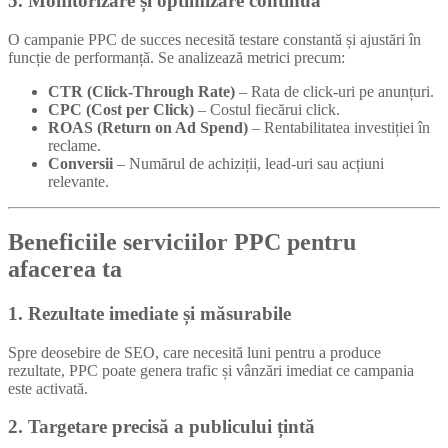
5. Monitorizare și optimizare continuă
O campanie PPC de succes necesită testare constantă și ajustări în
funcție de performanță. Se analizează metrici precum:
CTR (Click-Through Rate)
– Rata de click-uri pe anunțuri.
CPC (Cost per Click)
– Costul fiecărui click.
ROAS (Return on Ad Spend)
– Rentabilitatea investiției în
reclame.
Conversii
– Numărul de achiziții, lead-uri sau acțiuni
relevante.
Beneficiile serviciilor PPC pentru
afacerea ta
1. Rezultate imediate și măsurabile
Spre deosebire de SEO, care necesită luni pentru a produce
rezultate, PPC poate genera trafic și vânzări imediat ce campania
este activată.
2. Targetare precisă a publicului țintă