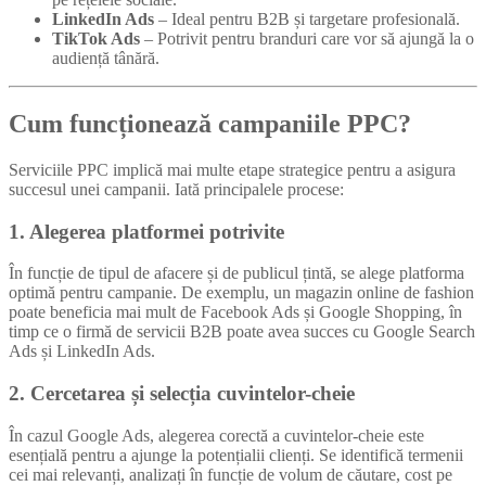
LinkedIn Ads
– Ideal pentru B2B și targetare profesională.
TikTok Ads
– Potrivit pentru branduri care vor să ajungă la o
audiență tânără.
Cum funcționează campaniile PPC?
Serviciile PPC implică mai multe etape strategice pentru a asigura
succesul unei campanii. Iată principalele procese:
1. Alegerea platformei potrivite
În funcție de tipul de afacere și de publicul țintă, se alege platforma
optimă pentru campanie. De exemplu, un magazin online de fashion
poate beneficia mai mult de Facebook Ads și Google Shopping, în
timp ce o firmă de servicii B2B poate avea succes cu Google Search
Ads și LinkedIn Ads.
2. Cercetarea și selecția cuvintelor-cheie
În cazul Google Ads, alegerea corectă a cuvintelor-cheie este
esențială pentru a ajunge la potențialii clienți. Se identifică termenii
cei mai relevanți, analizați în funcție de volum de căutare, cost pe