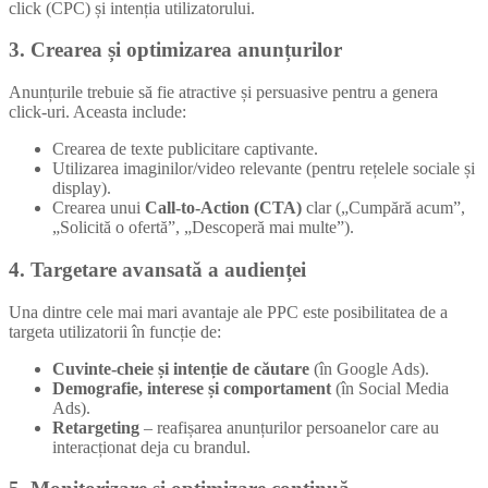
click (CPC) și intenția utilizatorului.
3. Crearea și optimizarea anunțurilor
Anunțurile trebuie să fie atractive și persuasive pentru a genera
click-uri. Aceasta include:
Crearea de texte publicitare captivante.
Utilizarea imaginilor/video relevante (pentru rețelele sociale și
display).
Crearea unui
Call-to-Action (CTA)
clar („Cumpără acum”,
„Solicită o ofertă”, „Descoperă mai multe”).
4. Targetare avansată a audienței
Una dintre cele mai mari avantaje ale PPC este posibilitatea de a
targeta utilizatorii în funcție de:
Cuvinte-cheie și intenție de căutare
(în Google Ads).
Demografie, interese și comportament
(în Social Media
Ads).
Retargeting
– reafișarea anunțurilor persoanelor care au
interacționat deja cu brandul.