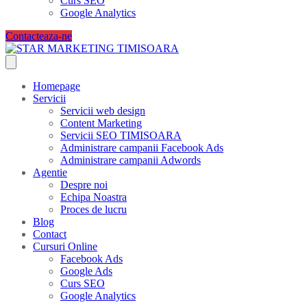
Curs SEO
Google Analytics
Contacteaza-ne
Homepage
Servicii
Servicii web design
Content Marketing
Servicii SEO TIMISOARA
Administrare campanii Facebook Ads
Administrare campanii Adwords
Agentie
Despre noi
Echipa Noastra
Proces de lucru
Blog
Contact
Cursuri Online
Facebook Ads
Google Ads
Curs SEO
Google Analytics