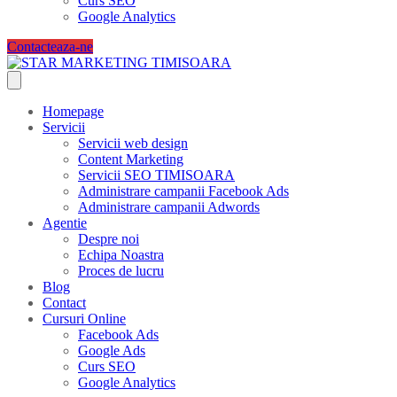
Curs SEO
Google Analytics
Contacteaza-ne
Homepage
Servicii
Servicii web design
Content Marketing
Servicii SEO TIMISOARA
Administrare campanii Facebook Ads
Administrare campanii Adwords
Agentie
Despre noi
Echipa Noastra
Proces de lucru
Blog
Contact
Cursuri Online
Facebook Ads
Google Ads
Curs SEO
Google Analytics