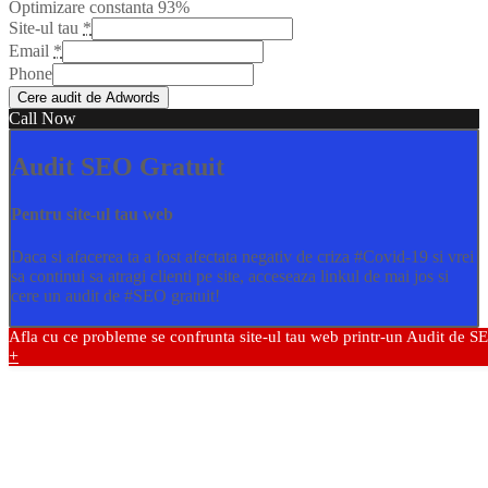
Optimizare constanta
93%
Site-ul tau
*
Email
*
Phone
Cere audit de Adwords
Call Now
Audit SEO Gratuit
Pentru site-ul tau web
Daca si afacerea ta a fost afectata negativ de criza
#Covid
-19 si vrei
sa continui sa atragi clienti pe site, acceseaza linkul de mai jos si
cere un audit de
#SEO
gratuit!
Afla cu ce probleme se confrunta site-ul tau web printr-un Audit de S
+