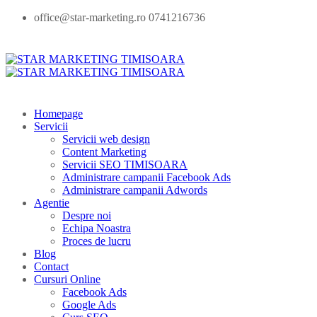
office@star-marketing.ro 0741216736
Homepage
Servicii
Servicii web design
Content Marketing
Servicii SEO TIMISOARA
Administrare campanii Facebook Ads
Administrare campanii Adwords
Agentie
Despre noi
Echipa Noastra
Proces de lucru
Blog
Contact
Cursuri Online
Facebook Ads
Google Ads