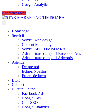
Curs SEO
Google Analytics
Contacteaza-ne
Homepage
Servicii
Servicii web design
Content Marketing
Servicii SEO TIMISOARA
Administrare campanii Facebook Ads
Administrare campanii Adwords
Agentie
Despre noi
Echipa Noastra
Proces de lucru
Blog
Contact
Cursuri Online
Facebook Ads
Google Ads
Curs SEO
Google Analytics