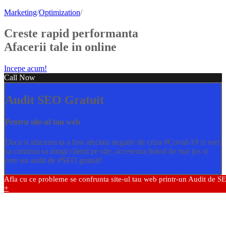
Marketing
/
Optimization
/
Creste rapid performanta
Afacerii tale in online
Incepe acum!
Call Now
Audit SEO Gratuit
Pentru site-ul tau web
Daca si afacerea ta a fost afectata negativ de criza
#Covid
-19 si vrei
sa continui sa atragi clienti pe site, acceseaza linkul de mai jos si
cere un audit de
#SEO
gratuit!
Afla cu ce probleme se confrunta site-ul tau web printr-un Audit de S
+