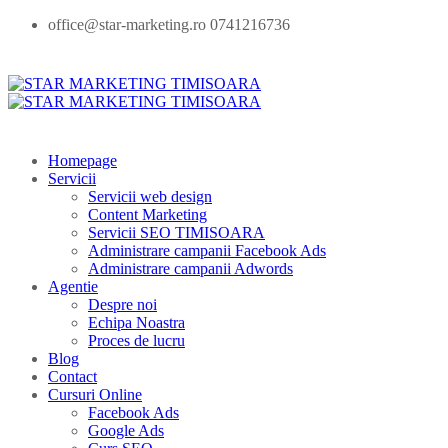
office@star-marketing.ro 0741216736
Homepage
Servicii
Servicii web design
Content Marketing
Servicii SEO TIMISOARA
Administrare campanii Facebook Ads
Administrare campanii Adwords
Agentie
Despre noi
Echipa Noastra
Proces de lucru
Blog
Contact
Cursuri Online
Facebook Ads
Google Ads