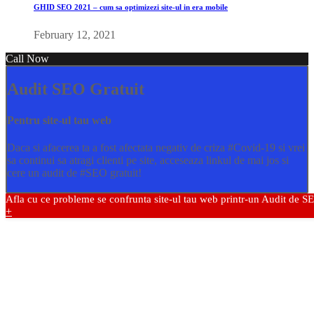
GHID SEO 2021 – cum sa optimizezi site-ul in era mobile
February 12, 2021
Call Now
Audit SEO Gratuit
Pentru site-ul tau web
Daca si afacerea ta a fost afectata negativ de criza
#Covid
-19 si vrei
sa continui sa atragi clienti pe site, acceseaza linkul de mai jos si
cere un audit de
#SEO
gratuit!
Afla cu ce probleme se confrunta site-ul tau web printr-un Audit de S
+