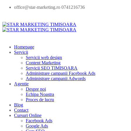
office@star-marketing.ro 0741216736
Homepage
Servicii
Servicii web design
Content Marketing
Servicii SEO TIMISOARA
Administrare campanii Facebook Ads
Administrare campanii Adwords
Agentie
Despre noi
Echipa Noastra
Proces de lucru
Blog
Contact
Cursuri Online
Facebook Ads
Google Ads