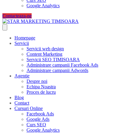
Curs SEO
Google Analytics
Contacteaza-ne
Homepage
Servicii
Servicii web design
Content Marketing
Servicii SEO TIMISOARA
Administrare campanii Facebook Ads
Administrare campanii Adwords
Agentie
Despre noi
Echipa Noastra
Proces de lucru
Blog
Contact
Cursuri Online
Facebook Ads
Google Ads
Curs SEO
Google Analytics