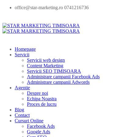
office@star-marketing.ro 0741216736
Homepage
Servicii
Servicii web design
Content Marketing
Servicii SEO TIMISOARA
Administrare campanii Facebook Ads
Administrare campanii Adwords
Agentie
Despre noi
Echipa Noastra
Proces de lucru
Blog
Contact
Cursuri Online
Facebook Ads
Google Ads