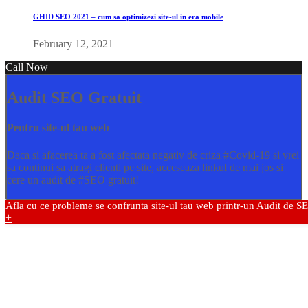
GHID SEO 2021 – cum sa optimizezi site-ul in era mobile
February 12, 2021
Call Now
Audit SEO Gratuit
Pentru site-ul tau web
Daca si afacerea ta a fost afectata negativ de criza
#Covid
-19 si vrei
sa continui sa atragi clienti pe site, acceseaza linkul de mai jos si
cere un audit de
#SEO
gratuit!
Afla cu ce probleme se confrunta site-ul tau web printr-un Audit de S
+