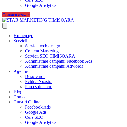
Curs SEO
Google Analytics
Contacteaza-ne
Homepage
Servicii
Servicii web design
Content Marketing
Servicii SEO TIMISOARA
Administrare campanii Facebook Ads
Administrare campanii Adwords
Agentie
Despre noi
Echipa Noastra
Proces de lucru
Blog
Contact
Cursuri Online
Facebook Ads
Google Ads
Curs SEO
Google Analytics