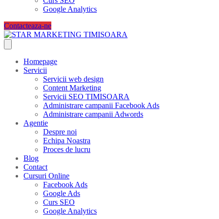
Curs SEO
Google Analytics
Contacteaza-ne
Homepage
Servicii
Servicii web design
Content Marketing
Servicii SEO TIMISOARA
Administrare campanii Facebook Ads
Administrare campanii Adwords
Agentie
Despre noi
Echipa Noastra
Proces de lucru
Blog
Contact
Cursuri Online
Facebook Ads
Google Ads
Curs SEO
Google Analytics