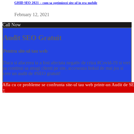
GHID SEO 2021 – cum sa optimizezi site-ul in era mobile
February 12, 2021
Call Now
Audit SEO Gratuit
Pentru site-ul tau web
Daca si afacerea ta a fost afectata negativ de criza
#Covid
-19 si vrei
sa continui sa atragi clienti pe site, acceseaza linkul de mai jos si
cere un audit de
#SEO
gratuit!
Afla cu ce probleme se confrunta site-ul tau web printr-un Audit de S
+