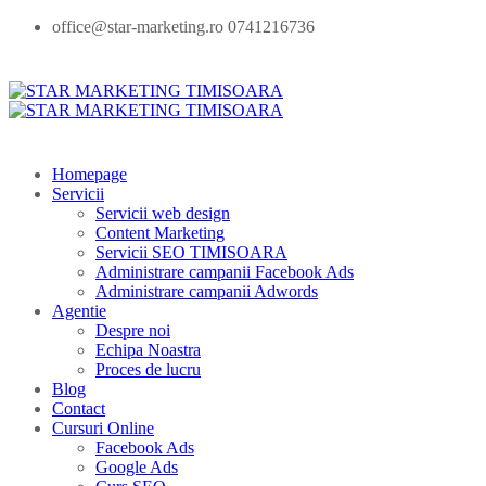
office@star-marketing.ro 0741216736
Homepage
Servicii
Servicii web design
Content Marketing
Servicii SEO TIMISOARA
Administrare campanii Facebook Ads
Administrare campanii Adwords
Agentie
Despre noi
Echipa Noastra
Proces de lucru
Blog
Contact
Cursuri Online
Facebook Ads
Google Ads