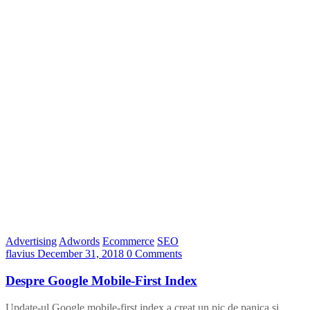
Advertising
Adwords
Ecommerce
SEO
flavius
December 31, 2018
0 Comments
Despre Google Mobile-First Index
Update-ul Google mobile-first index a creat un pic de panica si