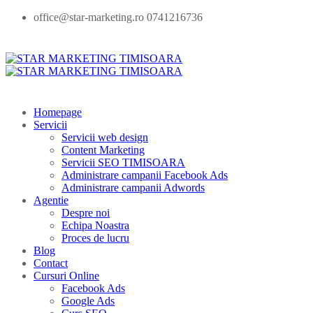
office@star-marketing.ro 0741216736
Homepage
Servicii
Servicii web design
Content Marketing
Servicii SEO TIMISOARA
Administrare campanii Facebook Ads
Administrare campanii Adwords
Agentie
Despre noi
Echipa Noastra
Proces de lucru
Blog
Contact
Cursuri Online
Facebook Ads
Google Ads