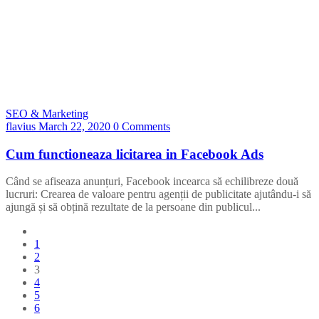
SEO & Marketing
flavius
March 22, 2020
0 Comments
Cum functioneaza licitarea in Facebook Ads
Când se afiseaza anunțuri, Facebook incearca să echilibreze două
lucruri: Crearea de valoare pentru agenții de publicitate ajutându-i să
ajungă și să obțină rezultate de la persoane din publicul...
1
2
3
4
5
6