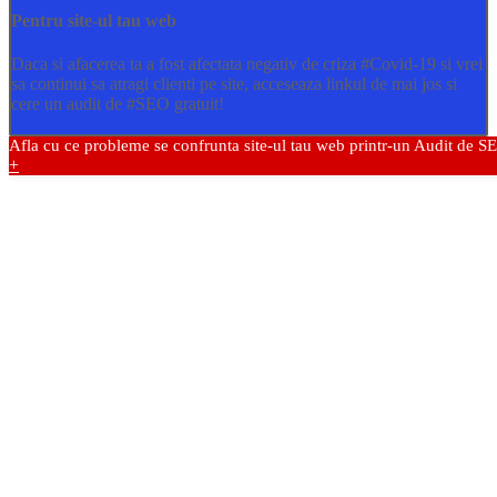
Pentru site-ul tau web
Daca si afacerea ta a fost afectata negativ de criza
#Covid
-19 si vrei
sa continui sa atragi clienti pe site, acceseaza linkul de mai jos si
cere un audit de
#SEO
gratuit!
Afla cu ce probleme se confrunta site-ul tau web printr-un Audit de S
+