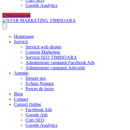
Curs SEO
Google Analytics
Contacteaza-ne
Homepage
Servicii
Servicii web design
Content Marketing
Servicii SEO TIMISOARA
Administrare campanii Facebook Ads
Administrare campanii Adwords
Agentie
Despre noi
Echipa Noastra
Proces de lucru
Blog
Contact
Cursuri Online
Facebook Ads
Google Ads
Curs SEO
Google Analytics