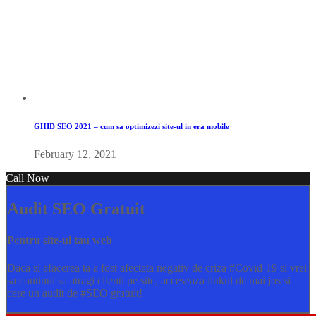
GHID SEO 2021 – cum sa optimizezi site-ul in era mobile
February 12, 2021
Call Now
Audit SEO Gratuit
Pentru site-ul tau web
Daca si afacerea ta a fost afectata negativ de criza
#Covid
-19 si vrei
sa continui sa atragi clienti pe site, acceseaza linkul de mai jos si
cere un audit de
#SEO
gratuit!