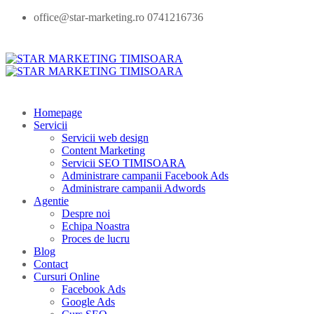
office@star-marketing.ro 0741216736
Homepage
Servicii
Servicii web design
Content Marketing
Servicii SEO TIMISOARA
Administrare campanii Facebook Ads
Administrare campanii Adwords
Agentie
Despre noi
Echipa Noastra
Proces de lucru
Blog
Contact
Cursuri Online
Facebook Ads
Google Ads