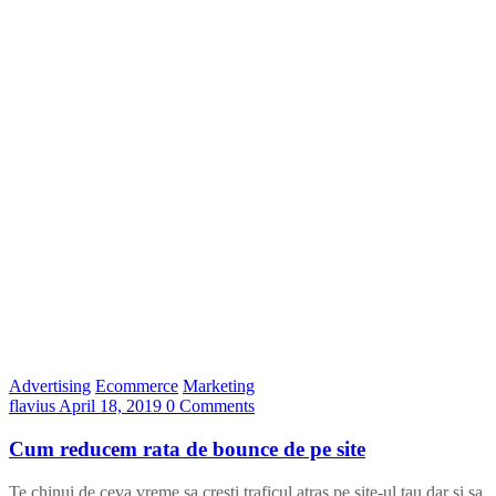
Advertising
Ecommerce
Marketing
flavius
April 18, 2019
0 Comments
Cum reducem rata de bounce de pe site
Te chinui de ceva vreme sa cresti traficul atras pe site-ul tau dar si sa