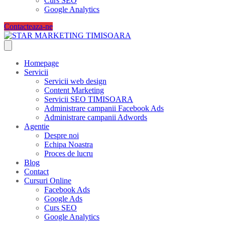
Curs SEO
Google Analytics
Contacteaza-ne
Homepage
Servicii
Servicii web design
Content Marketing
Servicii SEO TIMISOARA
Administrare campanii Facebook Ads
Administrare campanii Adwords
Agentie
Despre noi
Echipa Noastra
Proces de lucru
Blog
Contact
Cursuri Online
Facebook Ads
Google Ads
Curs SEO
Google Analytics