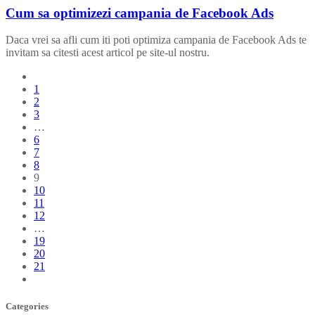
Cum sa optimizezi campania de Facebook Ads
Daca vrei sa afli cum iti poti optimiza campania de Facebook Ads te
invitam sa citesti acest articol pe site-ul nostru.
1
2
3
…
6
7
8
9
10
11
12
…
19
20
21
Categories