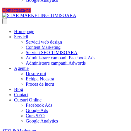
Google Analytics
Contacteaza-ne
Homepage
Servicii
Servicii web design
Content Marketing
Servicii SEO TIMISOARA
Administrare campanii Facebook Ads
Administrare campanii Adwords
Agentie
Despre noi
Echipa Noastra
Proces de lucru
Blog
Contact
Cursuri Online
Facebook Ads
Google Ads
Curs SEO
Google Analytics
SEO & Marketing