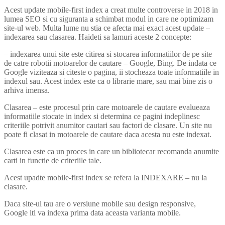
Acest update mobile-first index a creat multe controverse in 2018 in
lumea SEO si cu siguranta a schimbat modul in care ne optimizam
site-ul web. Multa lume nu stia ce afecta mai exact acest update –
indexarea sau clasarea. Haideti sa lamuri aceste 2 concepte:
– indexarea unui site este citirea si stocarea informatiilor de pe site
de catre robotii motoarelor de cautare – Google, Bing. De indata ce
Google viziteaza si citeste o pagina, ii stocheaza toate informatiile in
indexul sau. Acest index este ca o librarie mare, sau mai bine zis o
arhiva imensa.
Clasarea – este procesul prin care motoarele de cautare evalueaza
informatiile stocate in index si determina ce pagini indeplinesc
criteriile potrivit anumitor cautari sau factori de clasare. Un site nu
poate fi clasat in motoarele de cautare daca acesta nu este indexat.
Clasarea este ca un proces in care un bibliotecar recomanda anumite
carti in functie de criteriile tale.
Acest upadte mobile-first index se refera la INDEXARE – nu la
clasare.
Daca site-ul tau are o versiune mobile sau design responsive,
Google iti va indexa prima data aceasta varianta mobile.