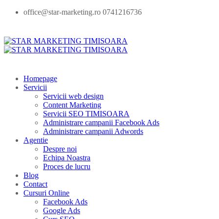
office@star-marketing.ro 0741216736
Homepage
Servicii
Servicii web design
Content Marketing
Servicii SEO TIMISOARA
Administrare campanii Facebook Ads
Administrare campanii Adwords
Agentie
Despre noi
Echipa Noastra
Proces de lucru
Blog
Contact
Cursuri Online
Facebook Ads
Google Ads