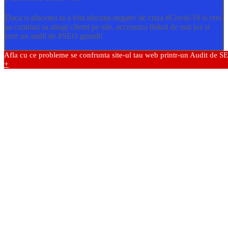
Daca si afacerea ta a fost afectata negativ de criza
#Covid
-19 si vrei
sa continui sa atragi clienti pe site, acceseaza linkul de mai jos si
cere un audit de
#SEO
gratuit!
Afla cu ce probleme se confrunta site-ul tau web printr-un Audit de S
+