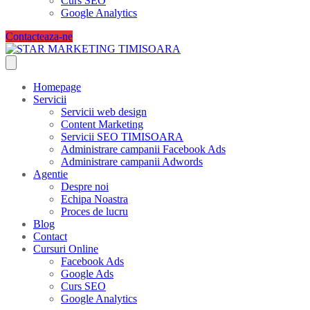
Curs SEO
Google Analytics
Contacteaza-ne
Homepage
Servicii
Servicii web design
Content Marketing
Servicii SEO TIMISOARA
Administrare campanii Facebook Ads
Administrare campanii Adwords
Agentie
Despre noi
Echipa Noastra
Proces de lucru
Blog
Contact
Cursuri Online
Facebook Ads
Google Ads
Curs SEO
Google Analytics