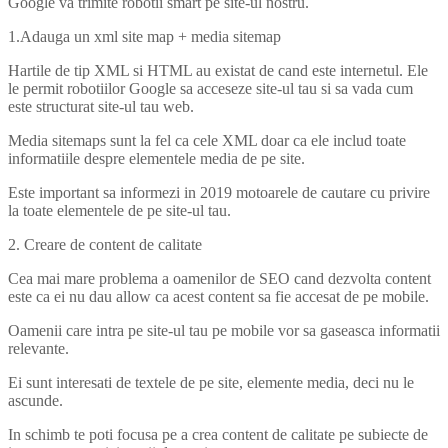
Google va trimite robotii smart pe site-ul nostru.
1.Adauga un xml site map + media sitemap
Hartile de tip XML si HTML au existat de cand este internetul. Ele
le permit robotiilor Google sa acceseze site-ul tau si sa vada cum
este structurat site-ul tau web.
Media sitemaps sunt la fel ca cele XML doar ca ele includ toate
informatiile despre elementele media de pe site.
Este important sa informezi in 2019 motoarele de cautare cu privire
la toate elementele de pe site-ul tau.
2. Creare de content de calitate
Cea mai mare problema a oamenilor de SEO cand dezvolta content
este ca ei nu dau allow ca acest content sa fie accesat de pe mobile.
Oamenii care intra pe site-ul tau pe mobile vor sa gaseasca informatii
relevante.
Ei sunt interesati de textele de pe site, elemente media, deci nu le
ascunde.
In schimb te poti focusa pe a crea content de calitate pe subiecte de