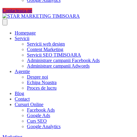
Google Analytics
Contacteaza-ne
Homepage
Servicii
Servicii web design
Content Marketing
Servicii SEO TIMISOARA
Administrare campanii Facebook Ads
Administrare campanii Adwords
Agentie
Despre noi
Echipa Noastra
Proces de lucru
Blog
Contact
Cursuri Online
Facebook Ads
Google Ads
Curs SEO
Google Analytics
Marketing