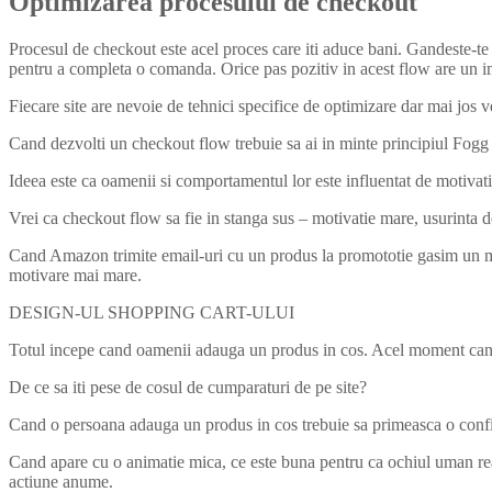
Optimizarea procesului de checkout
Procesul de checkout este acel proces care iti aduce bani. Gandeste-te
pentru a completa o comanda. Orice pas pozitiv in acest flow are un i
Fiecare site are nevoie de tehnici specifice de optimizare dar mai jos v
Cand dezvolti un checkout flow trebuie sa ai in minte principiul Fog
Ideea este ca oamenii si comportamentul lor este influentat de motivati
Vrei ca checkout flow sa fie in stanga sus – motivatie mare, usurinta de
Cand Amazon trimite email-uri cu un produs la promototie gasim un moti
motivare mai mare.
DESIGN-UL SHOPPING CART-ULUI
Totul incepe cand oamenii adauga un produs in cos. Acel moment cand
De ce sa iti pese de cosul de cumparaturi de pe site?
Cand o persoana adauga un produs in cos trebuie sa primeasca o confir
Cand apare cu o animatie mica, ce este buna pentru ca ochiul uman rea
actiune anume.