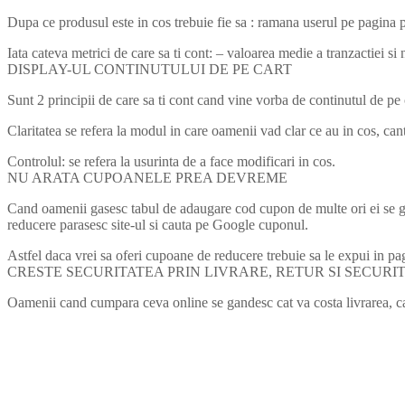
Dupa ce produsul este in cos trebuie fie sa : ramana userul pe pagina pa
Iata cateva metrici de care sa ti cont: – valoarea medie a tranzactiei s
DISPLAY-UL CONTINUTULUI DE PE CART
Sunt 2 principii de care sa ti cont cand vine vorba de continutul de pe ca
Claritatea se refera la modul in care oamenii vad clar ce au in cos, ca
Controlul: se refera la usurinta de a face modificari in cos.
NU ARATA CUPOANELE PREA DEVREME
Cand oamenii gasesc tabul de adaugare cod cupon de multe ori ei se ga
reducere parasesc site-ul si cauta pe Google cuponul.
Astfel daca vrei sa oferi cupoane de reducere trebuie sa le expui in pag
CRESTE SECURITATEA PRIN LIVRARE, RETUR SI SECURI
Oamenii cand cumpara ceva online se gandesc cat va costa livrarea, can