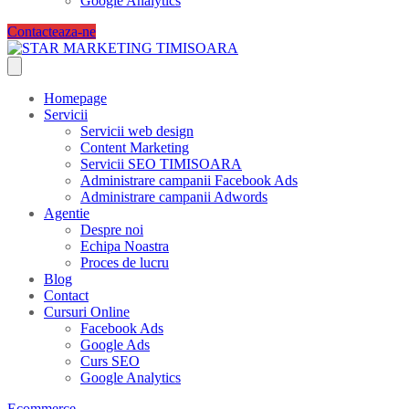
Google Analytics
Contacteaza-ne
Homepage
Servicii
Servicii web design
Content Marketing
Servicii SEO TIMISOARA
Administrare campanii Facebook Ads
Administrare campanii Adwords
Agentie
Despre noi
Echipa Noastra
Proces de lucru
Blog
Contact
Cursuri Online
Facebook Ads
Google Ads
Curs SEO
Google Analytics
Ecommerce