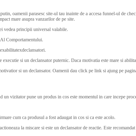
 putin, oamenii parasesc site-ul tau inainte de a accesa funnel-ul de ch
mpact mare asupra vanzarilor de pe site.
ei vedea principii universal valabile.
g Al Comportamentului.
exabilitatexdeclansatori.
 executie si un declansator puternic. Daca motivatia este mare si abilita
vatior si un declansator. Oamenii dau click pe link si ajung pe pagina 
 un vizitator pune un produs in cos este momentul in care incepe proc
mare cum ca produsul a fost adaugat in cos si ca este acolo.
ctioneaza la miscare si este un declansator de reactie. Este recomandat 