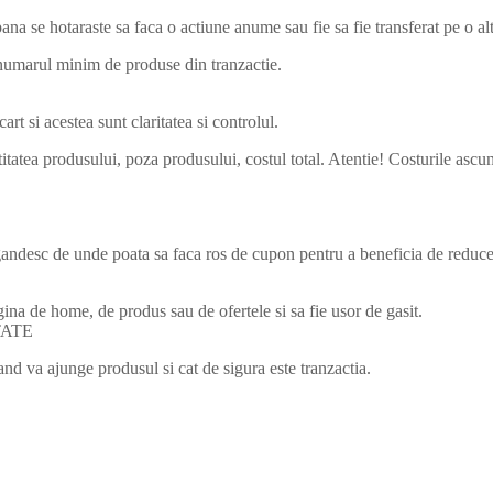
na se hotaraste sa faca o actiune anume sau fie sa fie transferat pe o al
i numarul minim de produse din tranzactie.
rt si acestea sunt claritatea si controlul.
ntitatea produsului, poza produsului, costul total. Atentie! Costurile asc
ndesc de unde poata sa faca ros de cupon pentru a beneficia de reducere
ina de home, de produs sau de ofertele si sa fie usor de gasit.
TATE
d va ajunge produsul si cat de sigura este tranzactia.