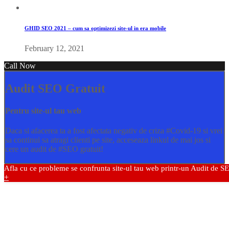
GHID SEO 2021 – cum sa optimizezi site-ul in era mobile
February 12, 2021
Call Now
Audit SEO Gratuit
Pentru site-ul tau web
Daca si afacerea ta a fost afectata negativ de criza
#Covid
-19 si vrei
sa continui sa atragi clienti pe site, acceseaza linkul de mai jos si
cere un audit de
#SEO
gratuit!
Afla cu ce probleme se confrunta site-ul tau web printr-un Audit de S
+