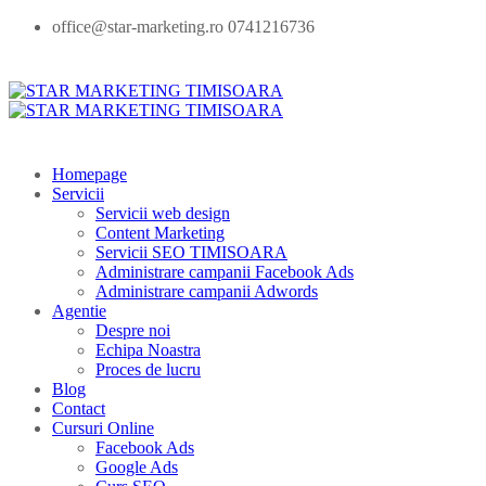
office@star-marketing.ro 0741216736
Homepage
Servicii
Servicii web design
Content Marketing
Servicii SEO TIMISOARA
Administrare campanii Facebook Ads
Administrare campanii Adwords
Agentie
Despre noi
Echipa Noastra
Proces de lucru
Blog
Contact
Cursuri Online
Facebook Ads
Google Ads