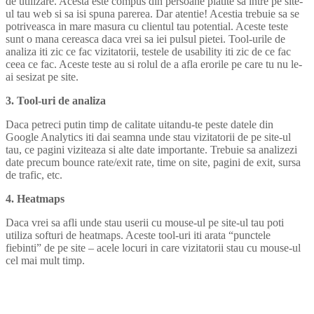
de utilizare. Acesta este compus din persoane platite sa intre pe site-
ul tau web si sa isi spuna parerea. Dar atentie! Acestia trebuie sa se
potriveasca in mare masura cu clientul tau potential. Aceste teste
sunt o mana cereasca daca vrei sa iei pulsul pietei. Tool-urile de
analiza iti zic ce fac vizitatorii, testele de usability iti zic de ce fac
ceea ce fac. Aceste teste au si rolul de a afla erorile pe care tu nu le-
ai sesizat pe site.
3. Tool-uri de analiza
Daca petreci putin timp de calitate uitandu-te peste datele din
Google Analytics iti dai seamna unde stau vizitatorii de pe site-ul
tau, ce pagini viziteaza si alte date importante. Trebuie sa analizezi
date precum bounce rate/exit rate, time on site, pagini de exit, sursa
de trafic, etc.
4. Heatmaps
Daca vrei sa afli unde stau userii cu mouse-ul pe site-ul tau poti
utiliza softuri de heatmaps. Aceste tool-uri iti arata “punctele
fiebinti” de pe site – acele locuri in care vizitatorii stau cu mouse-ul
cel mai mult timp.