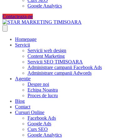
Curs SEO
Google Analytics
Contacteaza-ne
Homepage
Servicii
Servicii web design
Content Marketing
Servicii SEO TIMISOARA
Administrare campanii Facebook Ads
Administrare campanii Adwords
Agentie
Despre noi
Echipa Noastra
Proces de lucru
Blog
Contact
Cursuri Online
Facebook Ads
Google Ads
Curs SEO
Google Analytics